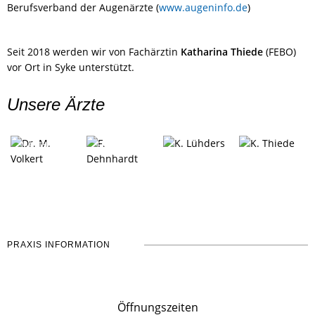
Berufsverband der Augenärzte (
www.augeninfo.de
)
Seit 2018 werden wir von Fachärztin
Katharina Thiede
(FEBO)
vor Ort in Syke unterstützt.
Unsere Ärzte
KAI LÜHDERS,
KATHARINA
DR. MED.
DR. MED.
FEBO
THIEDE, FEBO
MATTHIAS
FRANK
VOLKERT, FEBO
DEHNHARDT
PRAXIS INFORMATION
Öffnungszeiten